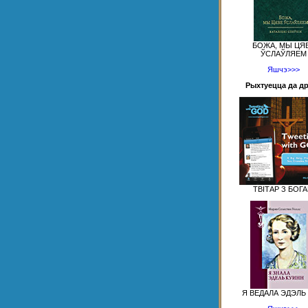
БОЖА, МЫ ЦЯ
ЎСЛАЎЛЯЕМ
Яшчэ>>>
Рыхтуецца да д
ТВІТАР З БОГ
Я ВЕДАЛА ЭДЭЛЬ 