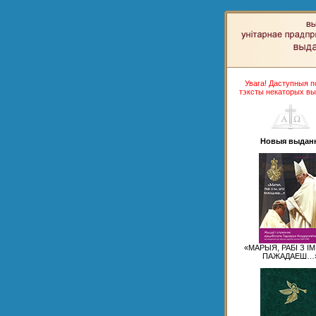
Увага! Даступныя 
тэксты некаторых вы
Новыя выдан
«МАРЫЯ, РАБІ З І
ПАЖАДАЕШ…