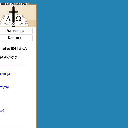
Рыхтуецца
Кантакт
БІБЛІЯТЭКА
да друку ў
АЛІЦА
ТУРА
маў