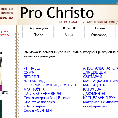
Выдавецтва
# Кнігі #
Новае
поўныя
данняў.
Прэса
Акцыі
Узнагароды
Вы можаце замовіць усе кнігі, якія выходзілі і рыхтуюцца 
ні
нашым выдавецтве.
ЯН ПАВЕЛ ІІ
АПОСТАЛЬСКАЯ СТ
СЯМ'Я
ДЛЯ ДЗЕЦЕЙ
ЛІТУРГІЯ
СВЯТАРАМ
ДЛЯ МОЛАДЗІ
МАСТАЦКАЯ ЛІТАРА
ГІСТОРЫЯ, СВЯТЫЯ, СВЯТЫНІ
МАСТАЦТВА
МАЛІТОЎНІКІ
КАТЭХЕЗА
М, ШТО
ПАГЛЫБЛЕННЕ ВЕРЫ
ДАКУМЕНТЫ
»
Серыя «Абразы Маці Божай»
КАСЦЁЛЬНЫЯ РУХІ
Бібліятэка часопіса
Матэрыялы сімпозіу
«Наша вера»
і канференцый
Серыя «СВЯТЫЯ»