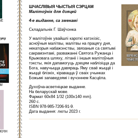
ШЧАСЛІВЫЯ ЧЫСТЫЯ СЭРЦАМ
Малітоўнік для дзяцей
4-­е выданне, са зменамі
БЕ
Складальнік Г. Шаўчэнка
У малітоўнік увайшлі кароткі катэхізіс,
руку
асноўныя малітвы, малітвы на працягу дня,
некаторыя набажэнствы, звязаныя са святымі
сакрамэнтамі, разважанні Святога Ружанца і
Крыжовага шляху, літаніі і іншыя малітоўныя
тэксты, якія дапамогуць дзецям наблізіцца да
Бога, навучыцца давяраць Яму сваё жыццё і
жыццё блізкіх, кіравацца ў сваіх учынках
Божымі запаведзямі і вучэннем Касцёла.
АМ
Духоўна-асветніцкае выданне.
На беларускай мове.
Фармат 60х84 1/32 (100х140 mm).
260 с.
ISBN 978-985-7206-91­-9.
Дата выдання: люты 2023 г.
КУІН