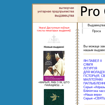
Выдавецтва
Увага! Даступныя поўныя
тэксты некаторых выданняў.
Прэса
Вы можаце замо
Новыя выданні
нашым выдаве
ЯН ПАВЕЛ ІІ
СЯМ'Я
ЛІТУРГІЯ
ДЛЯ МОЛАДЗІ
ГІСТОРЫЯ, С
МАЛІТОЎНІКІ
«МАРЫЯ, РАБІ З ІМ, ШТО
ПАГЛЫБЛЕНН
ПАЖАДАЕШ…»
Серыя «Абраз
Бібліятэка час
«Наша вера»
Серыя «СВЯТ