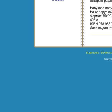
Яшчэ>>>
гістарыяграфіі
Навукова-пап
На беларускай
Фармат 75x90 
408 с.
ISBN 978-985-
Дата выдання: 
Выдавецтва
|
Бібліятэка
Copyrig