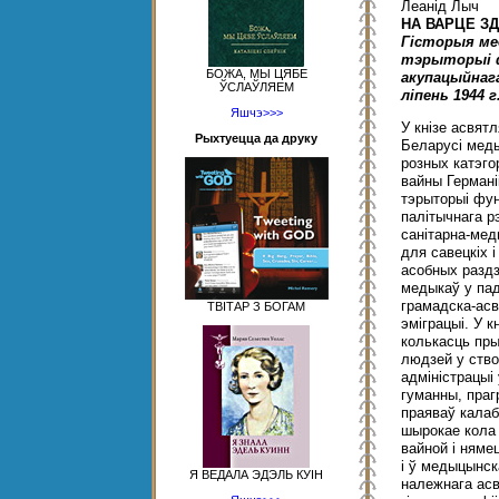
Леанід Лыч
НА ВАРЦЕ З
Гісторыя ме
тэрыторыі 
БОЖА, МЫ ЦЯБЕ
акупацыйнага
ЎСЛАЎЛЯЕМ
ліпень 1944 г.
Яшчэ>>>
У кнізе асвят
Рыхтуецца да друку
Беларусі мед
розных катэго
вайны Германі
тэрыторыі фу
палітычнага 
санітарна-мед
для савецкіх 
асобных раздз
медыкаў у па
грамадска-асв
ТВІТАР З БОГАМ
эміграцыі. У 
колькасць пры
людзей у ств
адміністрацыі
гуманны, прагр
праяваў калаб
шырокае кола 
вайной і няме
і ў медыцынс
Я ВЕДАЛА ЭДЭЛЬ КУІН
належнага ас