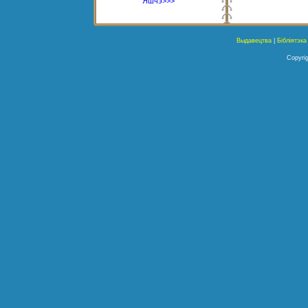
Яшчэ>>>
Выдавецтва
|
Бібліятэка
Copyrig