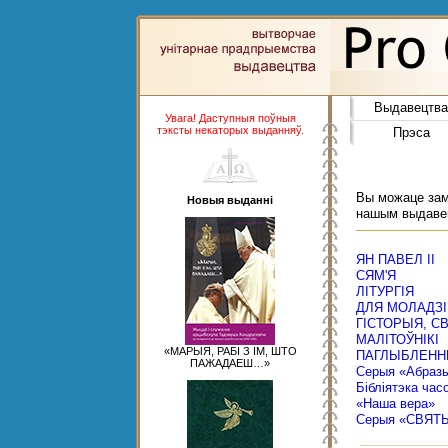
Выдавецтва
Увага! Даступныя поўныя
тэксты некаторых выданняў.
Прэса
Вы можаце замо
Новыя выданні
нашым выдаве
ЯН ПАВЕЛ ІІ
СЯМ'Я
ЛІТУРГІЯ
ДЛЯ МОЛАДЗІ
ГІСТОРЫЯ, С
МАЛІТОЎНІКІ
«МАРЫЯ, РАБІ З ІМ, ШТО
ПАГЛЫБЛЕНН
ПАЖАДАЕШ…»
Серыя «Абраз
Бібліятэка час
«Наша вера»
Серыя «СВЯТ