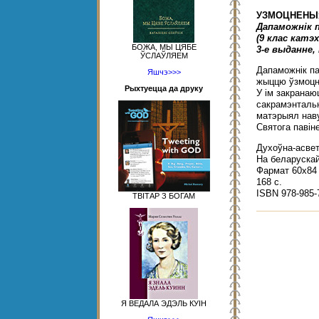
УЗМОЦНЕНЫ
Дапаможнік 
(9 клас катэ
БОЖА, МЫ ЦЯБЕ
3-е выданне,
ЎСЛАЎЛЯЕМ
Дапаможнік п
Яшчэ>>>
жыццю ўзмоцн
Рыхтуецца да друку
У ім закранаю
сакрамэнталь
матэрыял наву
Святога павін
Духоўна-асвет
На беларускай
Фармат 60х84 
168 с.
ISBN 978-985-
ТВІТАР З БОГАМ
Я ВЕДАЛА ЭДЭЛЬ КУІН