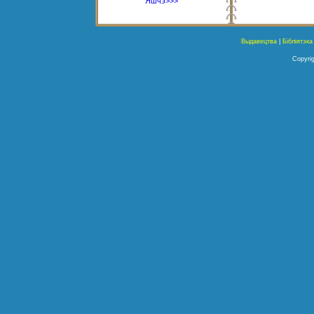
Яшчэ>>>
Выдавецтва
|
Бібліятэка
Copyrig