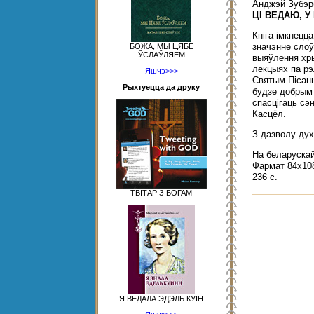
Анджэй Зубэр
ЦІ ВЕДАЮ, У
Кніга імкнецц
значэнне слоў
БОЖА, МЫ ЦЯБЕ
ЎСЛАЎЛЯЕМ
выяўлення хры
лекцыях па рэл
Яшчэ>>>
Святым Пісанн
Рыхтуецца да друку
будзе добрым
спасцігаць сэ
Касцёл.
З дазволу ду
На беларуска
Фармат 84x108
236 с.
ТВІТАР З БОГАМ
Я ВЕДАЛА ЭДЭЛЬ КУІН