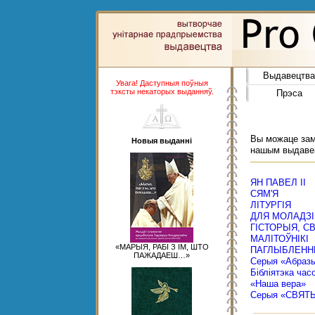
Выдавецтва
Увага! Даступныя поўныя
тэксты некаторых выданняў.
Прэса
Вы можаце замо
Новыя выданні
нашым выдаве
ЯН ПАВЕЛ ІІ
СЯМ'Я
ЛІТУРГІЯ
ДЛЯ МОЛАДЗІ
ГІСТОРЫЯ, С
МАЛІТОЎНІКІ
«МАРЫЯ, РАБІ З ІМ, ШТО
ПАГЛЫБЛЕНН
ПАЖАДАЕШ…»
Серыя «Абраз
Бібліятэка час
«Наша вера»
Серыя «СВЯТ