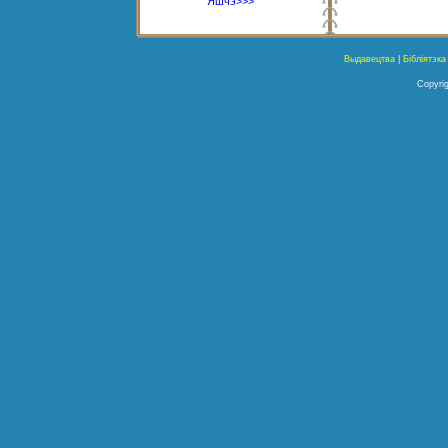
Яшчэ>>>
Выдавецтва
|
Бібліятэка
Copyrig