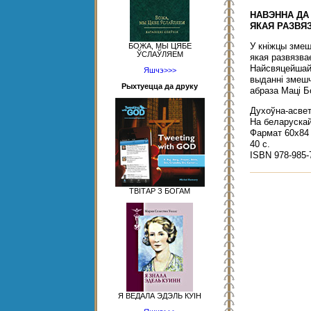
НАВЭННА ДА
ЯКАЯ РАЗВЯ
У кніжцы змеш
БОЖА, МЫ ЦЯБЕ
ЎСЛАЎЛЯЕМ
якая развязвае
Найсвяцейшай
Яшчэ>>>
выданні змешч
Рыхтуецца да друку
абраза Маці Б
Духоўна-асвет
На беларускай
Фармат 60х84 
40 с.
ISBN 978-985-
ТВІТАР З БОГАМ
Я ВЕДАЛА ЭДЭЛЬ КУІН