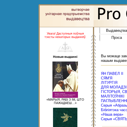
Выдавецтва
Увага! Даступныя поўныя
тэксты некаторых выданняў.
Прэса
Вы можаце замо
Новыя выданні
нашым выдаве
ЯН ПАВЕЛ ІІ
СЯМ'Я
ЛІТУРГІЯ
ДЛЯ МОЛАДЗІ
ГІСТОРЫЯ, С
МАЛІТОЎНІКІ
«МАРЫЯ, РАБІ З ІМ, ШТО
ПАГЛЫБЛЕНН
ПАЖАДАЕШ…»
Серыя «Абраз
Бібліятэка час
«Наша вера»
Серыя «СВЯТ