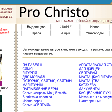
Выдавецтва
# Кнігі #
Новае
поўныя
данняў.
Прэса
Акцыі
Узнагароды
Вы можаце замовіць усе кнігі, якія выходзілі і рыхтуюцца 
ні
нашым выдавецтве.
ЯН ПАВЕЛ ІІ
АПОСТАЛЬСКАЯ СТ
СЯМ'Я
ДЛЯ ДЗЕЦЕЙ
ЛІТУРГІЯ
СВЯТАРАМ
ДЛЯ МОЛАДЗІ
МАСТАЦКАЯ ЛІТАРА
ГІСТОРЫЯ, СВЯТЫЯ, СВЯТЫНІ
МАСТАЦТВА
МАЛІТОЎНІКІ
КАТЭХЕЗА
М, ШТО
ПАГЛЫБЛЕННЕ ВЕРЫ
ДАКУМЕНТЫ
»
Серыя «Абразы Маці Божай»
КАСЦЁЛЬНЫЯ РУХІ
Бібліятэка часопіса
Матэрыялы сімпозіу
«Наша вера»
і канференцый
Серыя «СВЯТЫЯ»