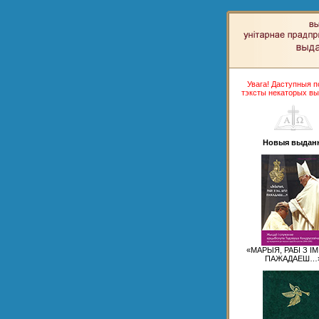
Увага! Даступныя 
тэксты некаторых вы
Новыя выдан
«МАРЫЯ, РАБІ З І
ПАЖАДАЕШ…