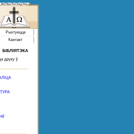
Рыхтуецца
Кантакт
БІБЛІЯТЭКА
да друку ў
АЛІЦА
ТУРА
маў