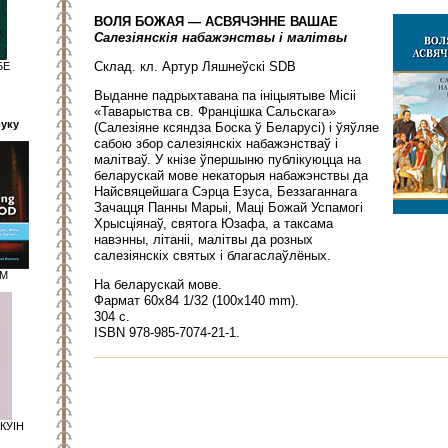
ВОЛЯ БОЖАЯ — АСВЯЧЭННЕ ВАШАЕ
Салезіянскія набажэнствы і малітвы
Склад. кл. Артур Ляшнеўскі SDB
БЕ
Выданне падрыхтавана па ініцыятыве Місіі
«Таварыства св. Францішка Сальскага»
руку
(Салезіяне ксяндза Боска ў Беларусі) і ўяўляе
сабою збор салезіянскіх набажэнстваў і
малітваў. У кнізе ўпершыню публікуюцца на
беларускай мове некаторыя набажэнствы да
Найсвяцейшага Сэрца Езуса, Беззаганнага
Зачацця Панны Марыі, Маці Божай Успамогі
Хрысціянаў, святога Юзафа, а таксама
навэнны, літаніі, малітвы да розных
салезіянскіх святых і благаслаўлёных.
АМ
На беларускай мове.
Фармат 60х84 1/32 (100х140 mm).
304 с.
ISBN 978-­985­-7074­-21-­1.
КУІН