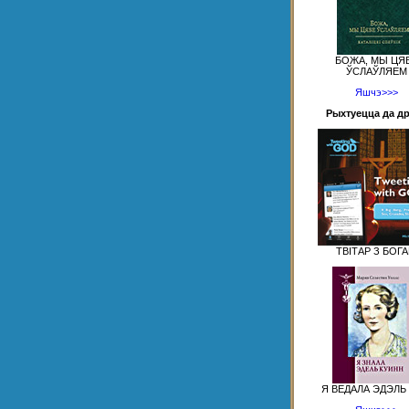
БОЖА, МЫ ЦЯ
ЎСЛАЎЛЯЕМ
Яшчэ>>>
Рыхтуецца да д
ТВІТАР З БОГ
Я ВЕДАЛА ЭДЭЛЬ 