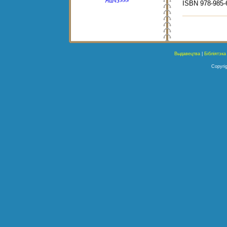
Яшчэ>>>
ISBN 978-985-
Выдавецтва
|
Бібліятэка
Copyrig