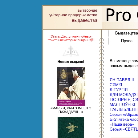
Выдавецтва
Увага! Даступныя поўныя
тэксты некаторых выданняў.
Прэса
Вы можаце замо
Новыя выданні
нашым выдаве
ЯН ПАВЕЛ ІІ
СЯМ'Я
ЛІТУРГІЯ
ДЛЯ МОЛАДЗІ
ГІСТОРЫЯ, С
МАЛІТОЎНІКІ
«МАРЫЯ, РАБІ З ІМ, ШТО
ПАГЛЫБЛЕНН
ПАЖАДАЕШ…»
Серыя «Абраз
Бібліятэка час
«Наша вера»
Серыя «СВЯТ