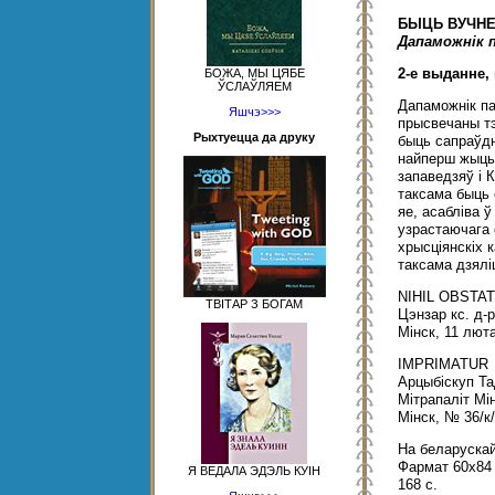
БЫЦЬ ВУЧН
Дапаможнік п
2-е выданне,
БОЖА, МЫ ЦЯБЕ
ЎСЛАЎЛЯЕМ
Дапаможнік па
Яшчэ>>>
прысвечаны т
Рыхтуецца да друку
быць сапраўд
найперш жыць
запаведзяў і 
таксама быць 
яе, асабліва 
узрастаючага 
хрысціянскіх 
таксама дзялі
NIHIL OBSTAT
ТВІТАР З БОГАМ
Цэнзар кс. д-
Мінск, 11 люта
IMPRIMATUR
Арцыбіскуп Т
Мітрапаліт Мі
Мінск, № 36/к/
На беларуска
Фармат 60х84 
Я ВЕДАЛА ЭДЭЛЬ КУІН
168 с.