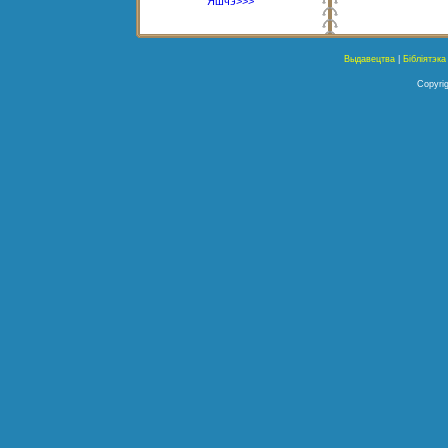
Яшчэ>>>
Выдавецтва
|
Бібліятэка
Copyrig