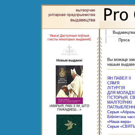
Выдавецтва
Увага! Даступныя поўныя
тэксты некаторых выданняў.
Прэса
Вы можаце замо
Новыя выданні
нашым выдаве
ЯН ПАВЕЛ ІІ
СЯМ'Я
ЛІТУРГІЯ
ДЛЯ МОЛАДЗІ
ГІСТОРЫЯ, С
МАЛІТОЎНІКІ
«МАРЫЯ, РАБІ З ІМ, ШТО
ПАГЛЫБЛЕНН
ПАЖАДАЕШ…»
Серыя «Абраз
Бібліятэка час
«Наша вера»
Серыя «СВЯТ