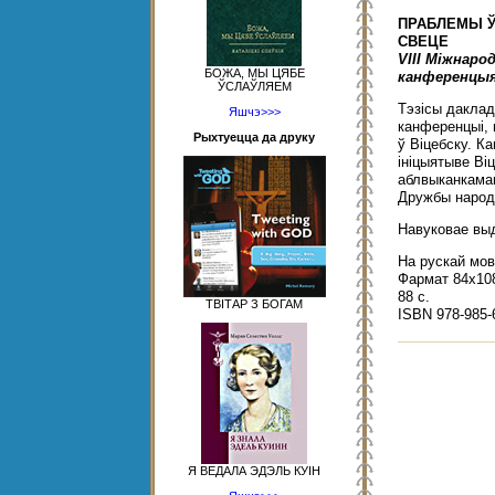
ПРАБЛЕМЫ Ў
СВЕЦЕ
VIII Міжнар
БОЖА, МЫ ЦЯБЕ
канференцыя
ЎСЛАЎЛЯЕМ
Тэзісы дакла
Яшчэ>>>
канференцыі, 
Рыхтуецца да друку
ў Віцебску. К
ініцыятыве Віц
аблвыканкамам
Дружбы народ
Навуковае вы
На рускай мов
Фармат 84x108
88 с.
ТВІТАР З БОГАМ
ISBN 978-985-
Я ВЕДАЛА ЭДЭЛЬ КУІН