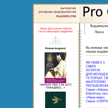
Выдавецтва
Увага! Даступныя поўныя
тэксты некаторых выданняў.
Прэса
Вы можаце замо
Новыя выданні
нашым выдаве
ЯН ПАВЕЛ ІІ
СЯМ'Я
ЛІТУРГІЯ
ДЛЯ МОЛАДЗІ
ГІСТОРЫЯ, С
МАЛІТОЎНІКІ
«МАРЫЯ, РАБІ З ІМ, ШТО
ПАГЛЫБЛЕНН
ПАЖАДАЕШ…»
Серыя «Абраз
Бібліятэка час
«Наша вера»
Серыя «СВЯТ