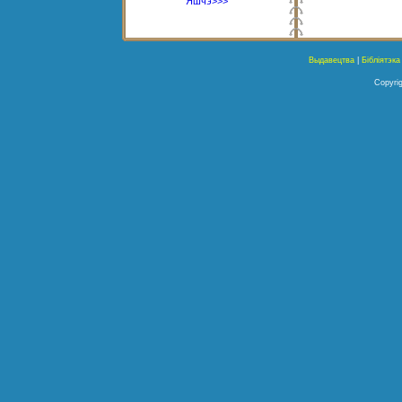
Яшчэ>>>
Выдавецтва
|
Бібліятэка
Copyrig