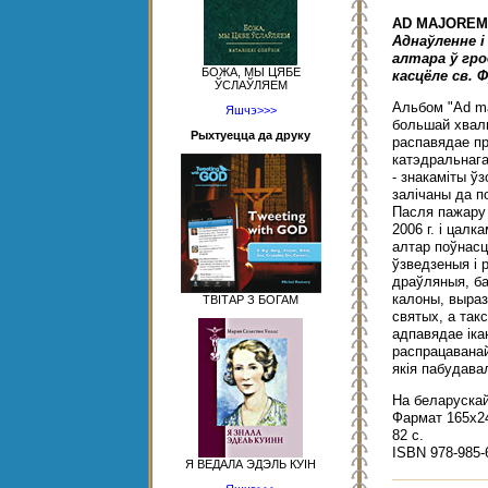
AD MAJOREM
Аднаўленне і
алтара ў гр
БОЖА, МЫ ЦЯБЕ
касцёле св. 
ЎСЛАЎЛЯЕМ
Альбом "Ad ma
Яшчэ>>>
большай хвалы
Рыхтуецца да друку
распавядае пр
катэдральнага
- знакаміты ўз
залічаны да п
Пасля пажару 
2006 г. і цал
алтар поўнасц
ўзведзеныя і 
драўляныя, ба
калоны, выра
ТВІТАР З БОГАМ
святых, а так
адпавядае іка
распрацаванай 
якія пабудава
На беларускай
Фармат 165x2
82 с.
ISBN 978-985-
Я ВЕДАЛА ЭДЭЛЬ КУІН