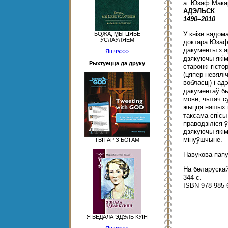
а. Юзаф Мак
АДЭЛЬСК
1490–2010
У кнізе вядома
БОЖА, МЫ ЦЯБЕ
ЎСЛАЎЛЯЕМ
доктара Юзаф
дакументы з а
Яшчэ>>>
дзякуючы якім
Рыхтуецца да друку
старонкі гіст
(цяпер невялі
вобласці) і ад
дакументаў бы
мове, чытач су
жыцця нашых п
таксама спісы
праводзіліся ў
дзякуючы якім
мінуўшчыне.
ТВІТАР З БОГАМ
Навукова-пап
На беларускай
344 с.
ISBN 978-985-
Я ВЕДАЛА ЭДЭЛЬ КУІН