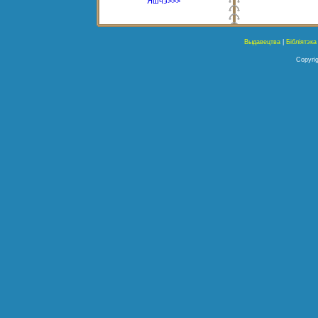
Яшчэ>>>
Выдавецтва
|
Бібліятэка
Copyrig