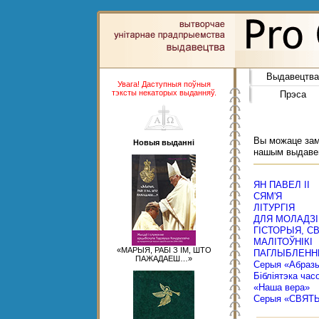
Выдавецтва
Увага! Даступныя поўныя
тэксты некаторых выданняў.
Прэса
Вы можаце замо
Новыя выданні
нашым выдаве
ЯН ПАВЕЛ ІІ
СЯМ'Я
ЛІТУРГІЯ
ДЛЯ МОЛАДЗІ
ГІСТОРЫЯ, С
МАЛІТОЎНІКІ
«МАРЫЯ, РАБІ З ІМ, ШТО
ПАГЛЫБЛЕНН
ПАЖАДАЕШ…»
Серыя «Абраз
Бібліятэка час
«Наша вера»
Серыя «СВЯТ