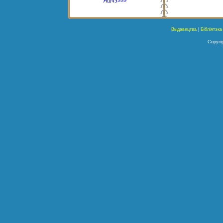
Яшчэ>>>
Выдавецтва
|
Бібліятэка
Copyrig