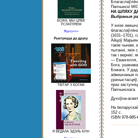
Благаслаўлён
Папчынскі МІ
НА ШЛЯХУ Д
Выбраныя ра
БОЖА, МЫ ЦЯБЕ
ЎСЛАЎЛЯЕМ
У кнізе змешч
благаслаўлёна
Яшчэ>>>
(1631–1701), 
Рыхтуецца да друку
Айцоў Марыяна
такім чынам, 
пытанні, якія
так і вернікі:
— Евангелля,
Бога, ушанава
Божага. У дад
абвешчаныя п
урачыстасцяў, 
праз заступні
ТВІТАР З БОГАМ
Папчынскага.
Духоўна-асвет
На беларускай
152 с.
ISBN 978-985-
Я ВЕДАЛА ЭДЭЛЬ КУІН