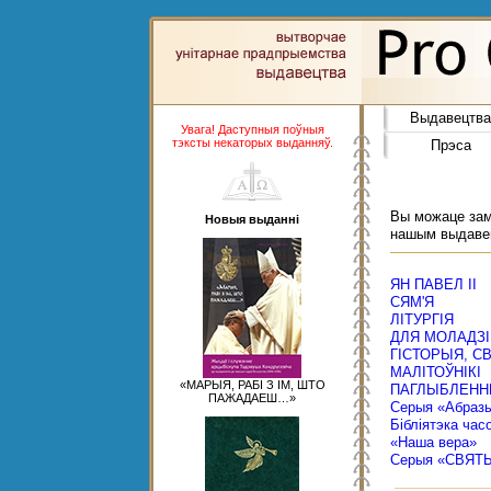
Выдавецтва
Увага! Даступныя поўныя
тэксты некаторых выданняў.
Прэса
Вы можаце замо
Новыя выданні
нашым выдаве
ЯН ПАВЕЛ ІІ
СЯМ'Я
ЛІТУРГІЯ
ДЛЯ МОЛАДЗІ
ГІСТОРЫЯ, С
МАЛІТОЎНІКІ
«МАРЫЯ, РАБІ З ІМ, ШТО
ПАГЛЫБЛЕНН
ПАЖАДАЕШ…»
Серыя «Абраз
Бібліятэка час
«Наша вера»
Серыя «СВЯТ