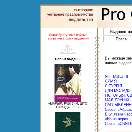
Выдавецтва
Увага! Даступныя поўныя
тэксты некаторых выданняў.
Прэса
Вы можаце замо
Новыя выданні
нашым выдаве
ЯН ПАВЕЛ ІІ
СЯМ'Я
ЛІТУРГІЯ
ДЛЯ МОЛАДЗІ
ГІСТОРЫЯ, С
МАЛІТОЎНІКІ
«МАРЫЯ, РАБІ З ІМ, ШТО
ПАГЛЫБЛЕНН
ПАЖАДАЕШ…»
Серыя «Абраз
Бібліятэка час
«Наша вера»
Серыя «СВЯТ