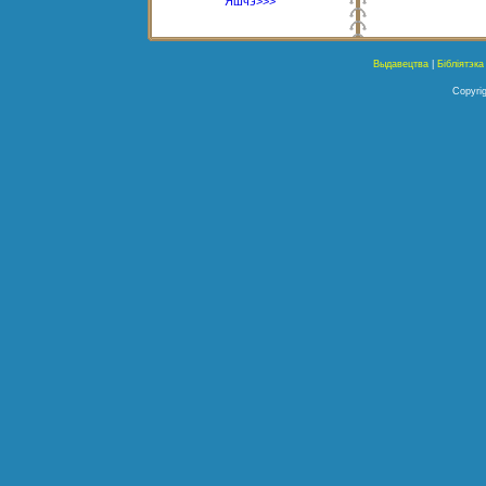
Яшчэ>>>
Выдавецтва
|
Бібліятэка
Copyrig