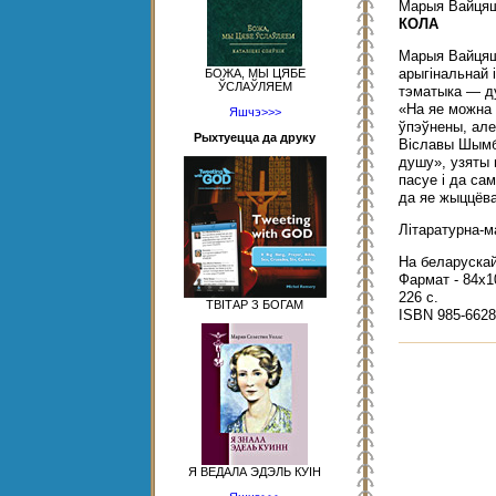
Марыя Вайця
КОЛА
Марыя Вайцяш
арыгінальнай 
БОЖА, МЫ ЦЯБЕ
ЎСЛАЎЛЯЕМ
тэматыка — д
«На яе можна 
Яшчэ>>>
ўпэўнены, але
Рыхтуецца да друку
Віславы Шымб
душу», узяты 
пасуе і да са
да яе жыццёва
Літаратурна-м
На беларускай
Фармат - 84x1
226 с.
ТВІТАР З БОГАМ
ISBN 985-6628
Я ВЕДАЛА ЭДЭЛЬ КУІН