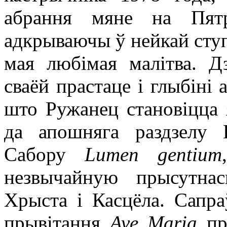
абрання мяне на Пятр
адкрываючы ў нейкай ступе
мая любімая малітва. Дз
сваёй прастаце і глыбіні а
што Ружанец становіцца
да апошняга раздзелу 
Сабору
Lumen gentium
незвычайную прысутна
Хрыста і Касцёла. Сапр
прывітання
Ave Maria
пр