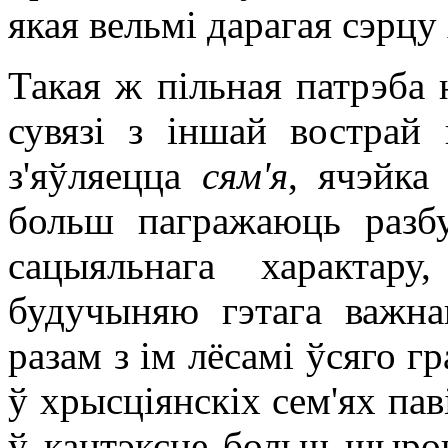
якая вельмі дарагая сэрцу
Такая ж пільная патрэба 
сувязі з іншай вострай
з'яўляецца
сям'я
, ячэйка
больш пагражаюць разбу
сацыяльнага характару
будучыняю гэтага важнаг
разам з ім лёсамі ўсяго г
ў хрысціянскіх сем'ях па
ў кантэксце больш шыро