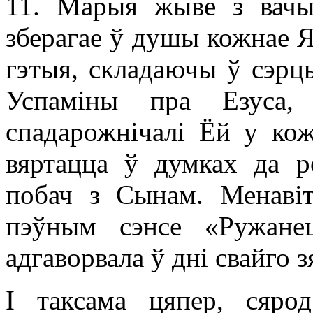
11. Марыя жыве з вачы
зберагае ў душы кожнае Я
гэтыя, складаючы ў сэрцы 
Успаміны пра Езуса
спадарожнічалі Ёй у кож
вяртацца ў думках да р
побач з Сынам. Менавіт
пэўным сэнсе «Ружане
адгаворвала ў дні свайго 
І таксама цяпер, сяро