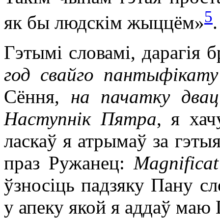
5
як бы людскім жыццём»
.
Гэтымі словамі, дарагія б
год свайго пантыфікату
Сёння,
на пачатку двац
Наступнік Пятра
, я хач
ласкаў я атрымаў за гэт
праз Ружанец:
Magnifica
ўзносіць падзяку Пану с
у апеку якой я аддаў маю 