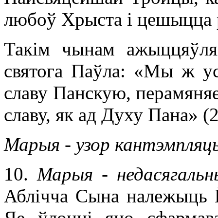
любоў Хрыста і цешыцца 
Такім чынам ажыццяўля
святога Паўла: «Мы ж ус
славу Панскую, перамяняе
славу, як ад Духу Пана» (2
Марыя - узор кантэмпляц
10.
Марыя - недасягальн
Аблічча Сына належыць Ё
Яе ўлонні яно сфармав