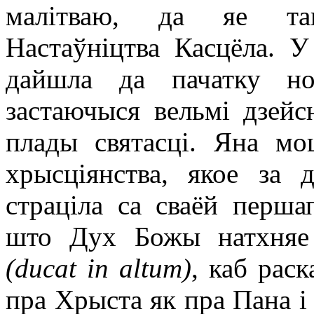
малітваю, да яе так
Настаўніцтва Касцёла. У
дайшла да пачатку нов
застаючыся вельмі дзейс
плады святасці. Яна мо
хрысціянства, якое за 
страціла са сваёй першап
што Дух Божы натхняе
(ducat in altum)
, каб раск
пра Хрыста як пра Пана і 