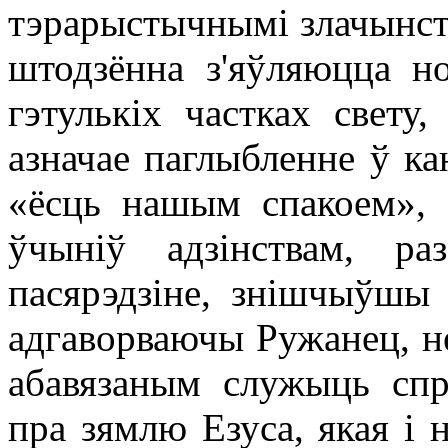
тэрарыстычнымі злачынства
штодзённа з'яўляюцца н
гэтулькіх частках свету
азначае паглыбленне ў к
«ёсць нашым спакоем», б
ўчыніў адзінствам, р
пасярэдзіне, знішчыўшы 
адгаворваючы Ружанец, не
абавязаным служыць спр
пра зямлю Езуса, якая і 