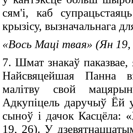
сям'і, каб супрацьстаяц
крызісу, вызначальнага дл
«Вось Маці твая» (Ян 19,
7. Шмат знакаў паказвае,
Найсвяцейшая Панна в
малітву свой мацярын
Адкупіцель даручыў Ёй у
сыноў і дачок Касцёла: 
19, 26). У дзевятнаццаты