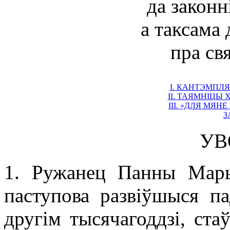
да законн
а таксама 
пра св
І. КАНТЭМПЛ
ІІ. ТАЯМНІЦЫ 
ІІІ. «ДЛЯ МЯН
З
УВ
1. Ружанец Панны Ма
паступова развіўшыся п
другім тысячагоддзі, ст