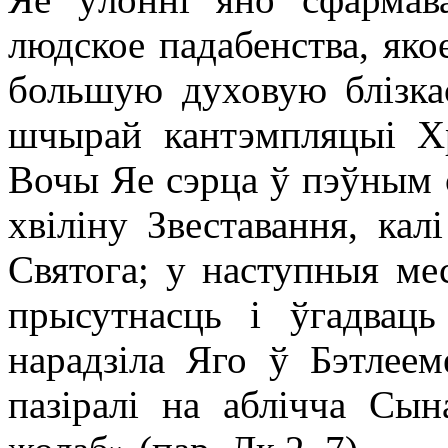
людское падабенства, яко
большую духовую блізкас
шчырай кантэмпляцыі Хр
Вочы Яе сэрца ў пэўным с
хвіліну Звеставання, кал
Святога; у наступныя ме
прысутнасць і ўгадвац
нарадзіла Яго ў Бэтлее
пазіралі на аблічча Сын