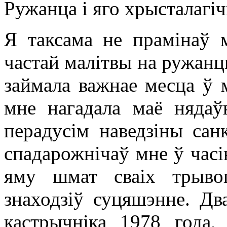
Ружанца і яго хрысталагі
Я таксама не прамінаў м
частай малітвы на ружанцы
займала важнае месца ў 
мне нагадала маё няда
перадусім наведзіны сан
спадарожнічаў мне ў часі
яму шмат сваіх трыво
знаходзіў суцяшэнне. Дв
кастрычніка 1978 года,