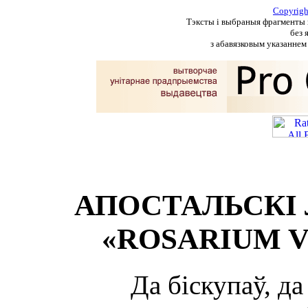
Copyrig
Тэксты і выбраныя фрагменты п
без 
з абавязковым указаннем 
АПОСТАЛЬСКІ 
«ROSARIUM V
Да біскупаў, да