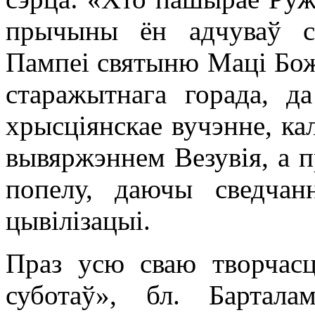
прычыны ён адчуваў с
Пампеі святыню Маці Бож
старажытнага горада, да
хрысціянскае вучэнне, ка
вывяржэннем Везувія, а пр
попелу, даючы сведчан
цывілізацыі.
Праз усю сваю творчасц
суботаў», бл. Бартала