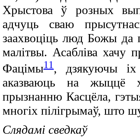
Хрыстова ў розных вы
адчуць сваю прысутна
заахвоціць люд Божы да
малітвы. Асабліва хачу п
11
Фацімы
, дзякуючы іх
аказваюць на жыццё х
прызнанню Касцёла, гэты
многіх пілігрымаў, што ш
Слядамі сведкаў