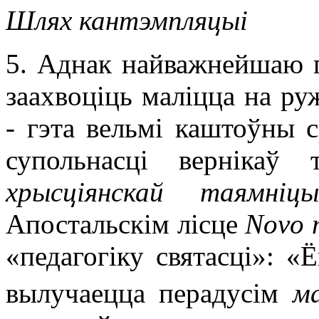
Шлях кантэмпляцыі
5. Аднак найважнейшаю 
заахвоціць маліцца на ру
- гэта вельмі каштоўны с
супольнасці вернікаў т
хрысціянскай таямніцы
Апостальскім лісце
Novo m
«педагогіку святасці»: «
вылучаецца перадусім
м