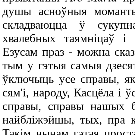
душы асноўныя момант
складваюцца ў сукупн
хвалебных таямніцаў і
Езусам праз - можна сказ
тым у гэтыя самыя дзеся
ўключыць усе справы, як
сям'і, народу, Касцёла і ў
справы, справы нашых бл
найбліжэйшы, тых, пра 
Такім чынам гэтая прост