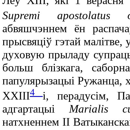
Леў XIII, які 1 верасня
Supremi apostolatus of
абвяшчэннем ён распач
прысвяціў гэтай малітве, 
духовую прыладу супраць
больш блізкага, саборн
папулярызацыі Ружанца, х
4
XXIII
і, перадусім, П
адгартацыі
Marialis 
натхненнем ІІ Ватыканскаг