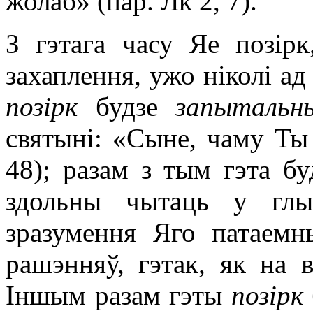
жолаб» (пар. Лк 2, 7).
З гэтага часу Яе позірк
захаплення, ужо ніколі ад
позірк
будзе
запытальн
святыні: «Сыне, чаму Ты 
48); разам з тым гэта б
здольны чытаць у глы
зразумення Яго патаемн
рашэнняў, гэтак, як на в
Іншым разам гэты
позірк