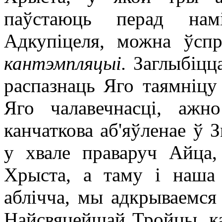
паўстаюць перад нам
Адкупіцеля, можна ўс
кантэмпляцыі.
Заглыбіцц
распазнаць Яго таямніцу
Яго чалавечнасці, ажн
канчаткова аб'яўленае ў 
у хвале праваруч Айца,
Хрыста, а таму і наша
аблічча, мы адкрываемс
Найсвяцейшай Тройцы, ка