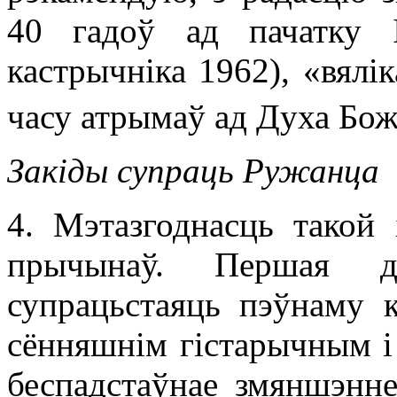
40 гадоў ад пачатку 
кастрычніка 1962), «вялі
часу атрымаў ад Духа Бож
Закіды супраць Ружанца
4. Мэтазгоднасць такой
прычынаў. Першая д
супрацьстаяць пэўнаму к
сённяшнім гістарычным і
беспадстаўнае змяншэнне