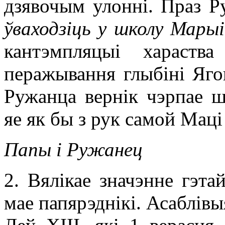
дзявочым улонні. Праз 
ўваходзіць у школу Марыі
кантэмпляцыі хараств
перажывання глыбіні Яго
Ружанца вернік чэрпае ш
яе як бы з рук самой Маці
Папы і Ружанец
2. Вялікае значэнне гэта
мае папярэднікі. Асаблівы