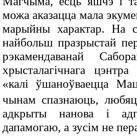
Магчыма, ёсць яшчэ і та
можа аказацца мала экуме
марыйны характар. На 
найбольш празрыстай пе
рэкамендаванай Сабор
хрысталагічнага цэнтра
«калі ўшаноўваецца Мац
чынам спазнаюць, любяц
адкрыты нанова і адп
дапамогаю, а зусім не пе