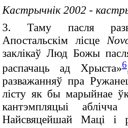
Кастрычнік 2002 - кастр
3. Таму пасля разв
Апостальскім лісце
Novo
заклікаў Люд Божы пасл
6
распачаць ад Хрыста»
разважанняў пра Ружане
лісту як бы марыйнае ўк
кантэмпляцыі аблічч
Найсвяцейшай Маці і 