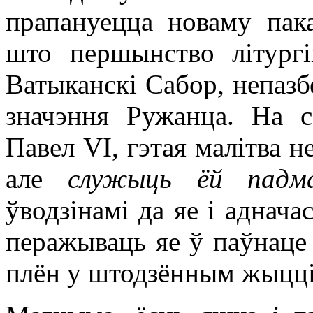
прапануецца новаму пак
што першынство літургі
Ватыканскі Сабор, непаз
значэння Ружанца. На с
Павел VI, гэтая малітва не
але
служыць ёй падма
ўводзінамі да яе і аднача
перажываць яе ў паўнаце 
плён у штодзённым жыцці