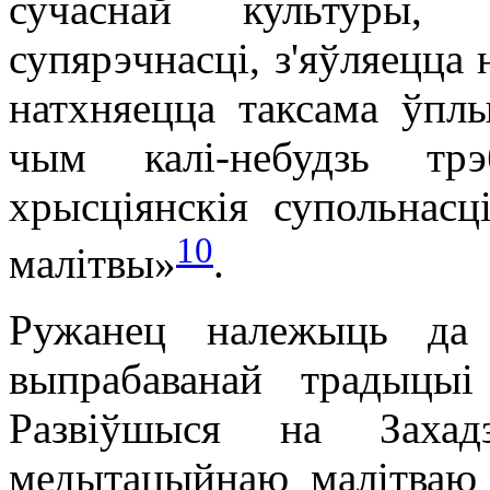
сучаснай культуры, 
супярэчнасці, з'яўляецца 
натхняецца таксама ўпл
чым калі-небудзь тр
хрысціянскія супольнасц
10
малітвы»
.
Ружанец належыць да
выпрабаванай традыцыі
Развіўшыся на Захад
медытацыйнаю малітваю 