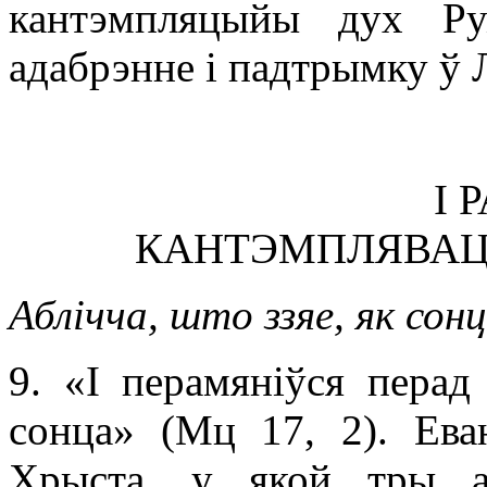
кантэмпляцыйы дух Руж
адабрэнне і падтрымку ў 
І 
КАНТЭМПЛЯВАЦ
Аблічча, што ззяе, як сон
9. «І перамяніўся перад 
сонца» (Мц 17, 2). Ева
Хрыста, у якой тры а