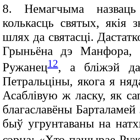
8. Немагчыма назваць
колькасць святых, якія
шлях да святасці. Дастат
Грыньёна дэ Манфора, 
12
Ружанец
, а бліжэй д
Петральціны, якога я няд
Асаблівую ж ласку, як с
благаславёны Барталамей 
быў угрунтаваны на натхн
сэрца: «Хто пашырае Руж