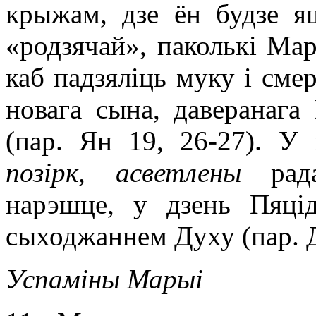
крыжам, дзе ён будзе я
«родзячай», паколькі Ма
каб падзяліць муку і сме
новага сына, даверанага
(пар. Ян 19, 26-27). У 
позірк, асветлены
рад
нарэшце, у дзень Пяці
сыходжаннем Духу (пар. Д
Успаміны Марыі