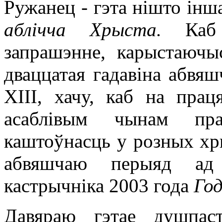
Ружанец - гэта нішто інш
аблічча Хрыста.
Каб
запрашэнне, карыcтаючы
дваццатая гадавіна абвяш
XIII, хачу, каб на прац
асаблівым чынам пра
каштоўнасць у розных хр
абвяшчаю перыяд ад 
кастрычніка 2003 года
Го
Давяраю гэтае душпаст