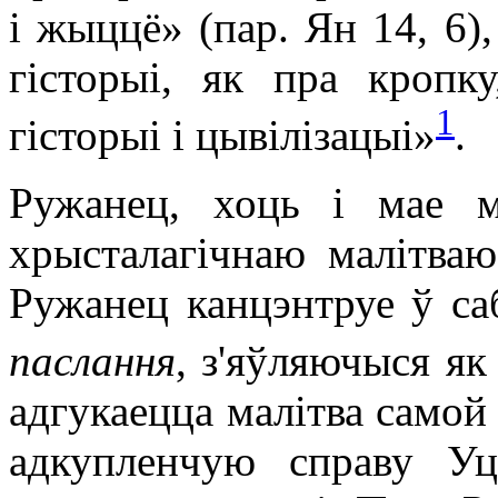
і жыццё» (пар. Ян 14, 6)
гісторыі, як пра кропк
1
гісторыі і цывілізацыі»
.
Ружанец, хоць і мае м
хрысталагічнаю малітваю
Ружанец канцэнтруе ў с
паслання
, з'яўляючыся як
адгукаецца малітва самой
адкупленчую справу Уц