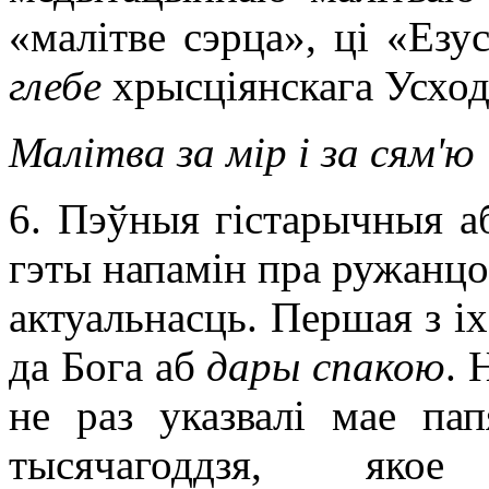
«малітве сэрца», ці «Езус
глебе
хрысціянскага Усход
Малітва за мір і за сям'ю
6. Пэўныя гістарычныя а
гэты напамін пра ружанцо
актуальнасць. Першая з іх
да Бога аб
дары спакою
. 
не раз указвалі мае пап
тысячагоддзя, якое