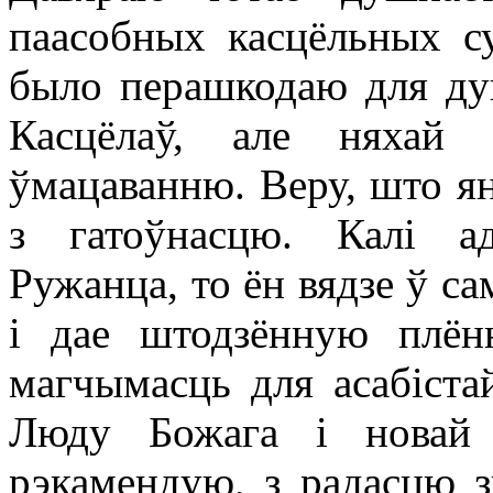
паасобных касцёльных су
было перашкодаю для ду
Касцёлаў, але няхай
ўмацаванню. Веру, што ян
з гатоўнасцю. Калі а
Ружанца, то ён вядзе ў с
і дае штодзённую плён
магчымасць для асабіста
Люду Божага і новай е
рэкамендую, з радасцю з