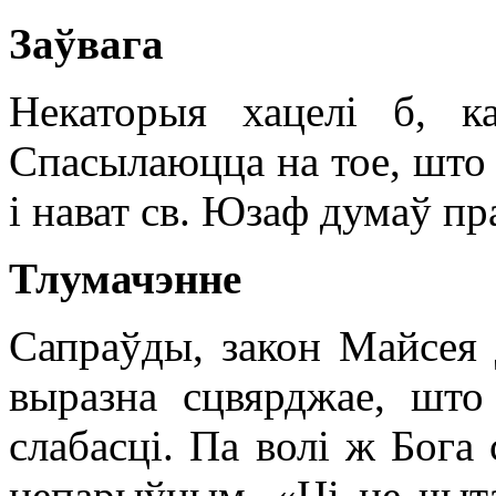
Заўвага
Некаторыя хацелі б, к
Спасылаюцца на тое, што 
і нават св. Юзаф думаў пр
Тлумачэнне
Сапраўды, закон Майсея 
выразна сцвярджае, што
слабасці. Па волі ж Бога 
непарыўным. «Ці не чыта