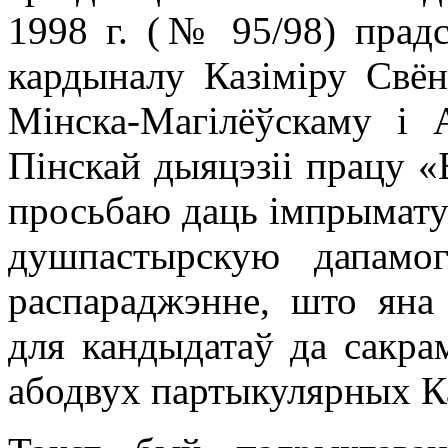
1998 г. (№ 95/98) прадс
кардыналу Казіміру Свён
Мінска-Магілёўскаму і 
Пінскай дыяцэзіі працу «Б
просьбаю даць імпрыматур
душпастырскую дапамо
распараджэнне, што яна 
для кандыдатаў да сакра
абодвух партыкулярных К