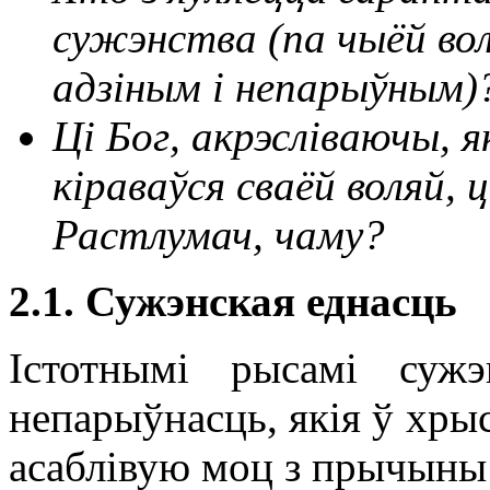
сужэнства (па чыёй вол
адзіным і непарыўным)
Ці Бог, акрэсліваючы, 
кіраваўся сваёй воляй, 
Растлумач, чаму?
2.1. Сужэнская еднасць
Істотнымі рысамі сужэ
непарыўнасць, якія ў хры
асаблівую моц з прычыны 