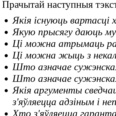
Прачытай наступныя тэкст
Якія існуюць вартасці
Якую прысягу даюць м
Ці можна атрымаць ра
Ці можна жыць з некал
Што азначае сужэнска
Што азначае сужэнска
Якія аргументы сведча
з'яўляецца адзіным і н
Хто з'яўляецца гарант