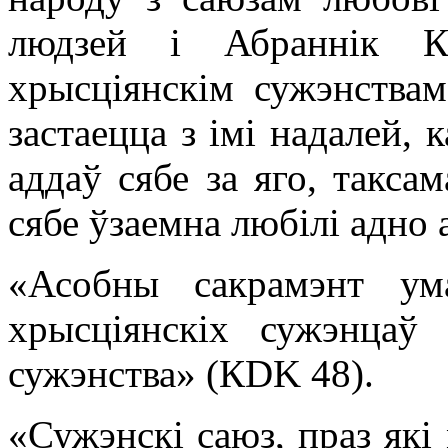
людзей і Абраннік Ка
хрысціянскім сужэнствам
застаецца з імі надалей, 
аддаў сябе за яго, такса
сябе ўзаемна любілі адно 
«Асобны сакрамэнт ум
хрысціянскіх сужэнцаў 
сужэнства» (КDK 48).
«Сужэнскі саюз, праз як