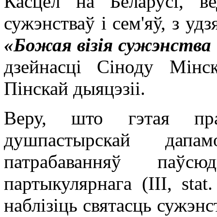
Касцёл на Беларусі, в
сужэнстваў і сем'яў, з у
«Божая візія сужэнства і
дзейнасці Сіноду Мінск
Пінскай дыяцэзіі.
Веру, што гэтая пра
душпастырскай дапам
патрабаванняў паўс
партыкулярнага (ІІІ, sta
наблізіць святасць сужэнс