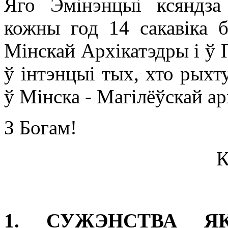
Яго Эмінэнцыі ксяндза
кожны год 14 сакавіка 
Мінскай Архікатэдры і ў 
ў інтэнцыі тых, хто рыхт
ў Мінска - Магілёўскай арх
З Богам!
К
1. СУЖЭНСТВА Я