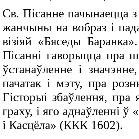
Св. Пісанне пачынаецца з
жанчыны на вобраз і пада
візіяй «Бяседы Баранка»
Пісанні гаворыцца пра ш
ўстанаўленне і значэнне
пачатак і мэту, пра роз
Гісторыі збаўлення, пра 
граху, і яго аднаўленні 
і Касцёла» (ККК 1602).