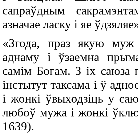
сапраўдным сакрамэнта
азначае ласку і яе ўдзяляе
«Згода, праз якую муж
аднаму і ўзаемна прыма
самім Богам. З іх саюза 
інстытут таксама і ў адно
і жонкі ўвыходзіць у саю
любоў мужа і жонкі ўкл
1639).