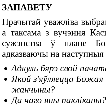
ЗАПАВЕТУ
Прачытай уважліва выбра
а таксама з вучэння Кас
сужэнства ў плане Бо
адказваючы на наступныя 
Адкуль бярэ свой пача
Якой з'яўляецца Божая
жанчыны?
Да чаго яны пакліканы