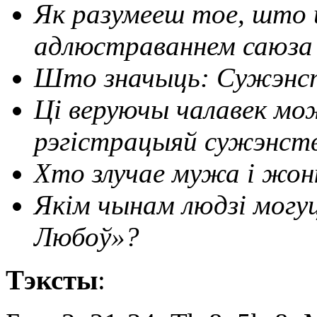
Як разумееш тое, што 
адлюстраваннем саюза 
Што значыць: Сужэнст
Ці веруючы чалавек м
рэгістрацыяй сужэнств
Хто злучае мужа і жон
Якім чынам людзі могуц
Любоў»?
Тэксты
: