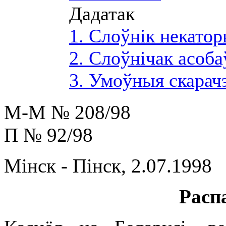
Дадатак
1. Слоўнік некато
2. Слоўнічак асоба
3. Умоўныя скарач
М-М № 208/98
П № 92/98
Мінск - Пінск, 2.07.1998
Расп