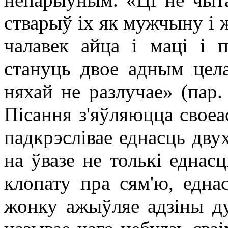
стварыў іх як мужчыну і ж
чалавек айца і маці і 
стануць двое адным цел
няхай не разлучае» (пар.
Пісання з'яўляюцца своеа
падкрэслівае еднасць дву
на ўвазе не толькі еднасц
клопату пра сям'ю, една
жонку ажыўляе адзіны дух