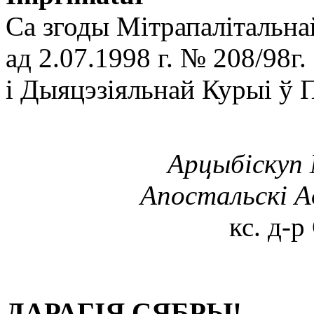
Cа згоды Мітрапалітальна
ад 2.07.1998 г. № 208/98г.
і Дыяцэзіяльнай Курыі ў 
Арцыбіскуп 
Апостальскі А
кс. д-р
ДАРАГІЯ СЯБРЫ!