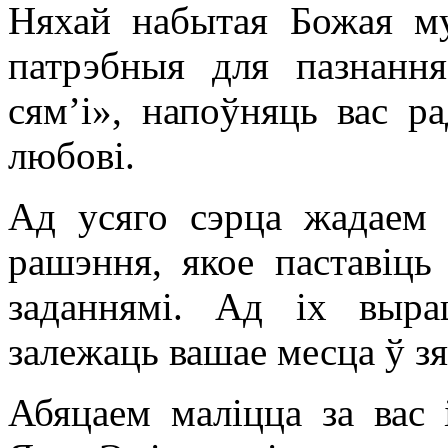
Няхай набытая Божая му
патрэбныя для пазнання
сям’і», напоўняць вас р
любові.
Ад усяго сэрца жадаем 
рашэння, якое паставіц
заданнямі. Ад іх выр
залежаць вашае месца ў зя
Абяцаем маліцца за вас