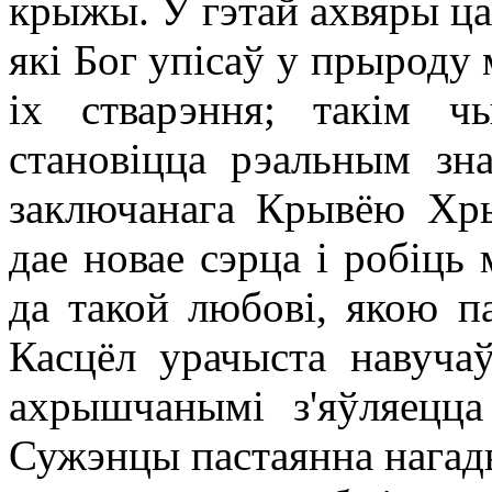
крыжы. У гэтай ахвяры ца
які Бог упісаў у прырод
іх стварэння; такім 
становіцца рэальным зн
заключанага Крывёю Хры
дае новае сэрца і робіц
да такой любові, якою па
Касцёл урачыста навуча
ахрышчанымі з'яўляецца
Сужэнцы пастаянна нагадв