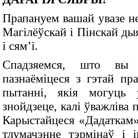
Прапануем вашай увазе н
Магілёўскай і Пінскай ды
і сям’і.
Спадзяемся, што вы 
пазнаёміцеся з гэтай пр
пытанні, якія могуць
знойдзеце, калі ўважліва
Карыстайцеся «Дадаткам»,
тлумачэнне тэрмінаў і 