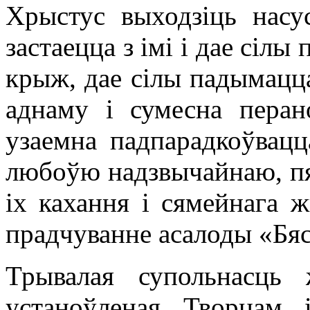
Хрыстус выходзіць насу
застаецца з імі і дае сілы 
крыж, дае сілы падымацца
аднаму і сумесна перан
узаемна падпарадкоўвацц
любоўю надзвычайнаю, пя
іх кахання і сямейнага 
прадчуванне асалоды «Бя
Трывалая супольнасць
устаноўленая Творцам 