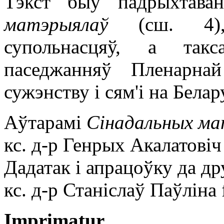
Тэкст быў падрыхтав
матэрыялаў
(сш. 4), 
супольнасцяў, а так
паседжанняў Пленарнай
сужэнству і сям'і на Белар
Аўтарамі
Сінадальных ма
кс. д-р Генрых Акалатовіч
Дадатак і апрацоўку да д
кс. д-р Станіслаў Паўліна
Imprimatur