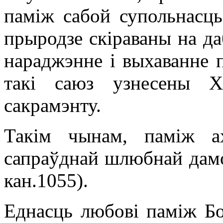
паміж сабой супольнасць
прыродзе скіраваны на да
нараджэнне і выхаванне 
такі саюз узнесены Х
сакрамэнту.
Такім чынам, паміж 
сапраўднай шлюбнай дам
кан.1055).
Еднасць любові паміж Бо