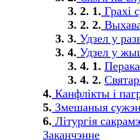
3. 2. 1.
Грахі 
3. 2. 2.
Выхаваў
3. 3.
Удзел у раз
3. 4.
Удзел у жыцц
3. 4. 1.
Перака
3. 4. 2.
Святарс
4.
Канфлікты і пагр
5.
Змешаныя сужэ
6.
Літургія сакрам
Заканчэнне