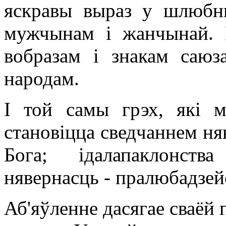
яскравы выраз у шлюбн
мужчынам і жанчынай. П
вобразам і знакам саюза
народам.
І той самы грэх, які м
становіцца сведчаннем ня
Бога; ідалапаклонств
нявернасць - пралюбадзей
Аб'яўленне дасягае сваёй 