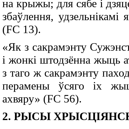
на крыжы; для сябе і дзяц
збаўлення, удзельнікамі 
(FC 13).
«Як з сакрамэнту Сужэнст
і жонкі штодзённа жыць 
з таго ж сакрамэнту паход
перамены ўсяго іх жы
ахвяру» (FC 56).
2. РЫСЫ ХРЫСЦІЯНС