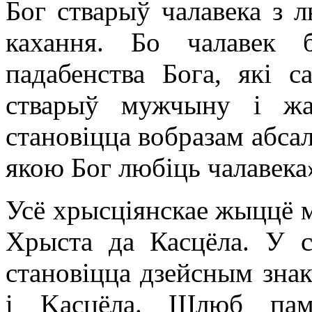
Бог стварыў чалавека з л
кахання. Бо чалавек 
падабенства Бога, які 
стварыў мужчыну і жа
становіцца вобразам абса
якою Бог любіць чалавека
Усё хрысціянскае жыццё м
Хрыста да Касцёла. У 
становіцца дзейсным зна
і Kасцёла. Шлюб памі