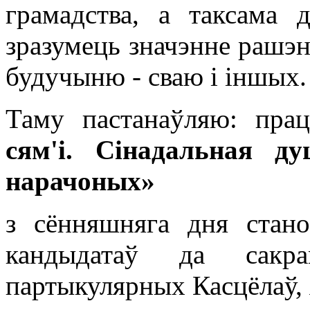
грамадства, а таксама 
зразумець значэнне рашэнн
будучыню - сваю і іншых.
Таму пастанаўляю: пр
сям'і. Сінадальная д
нарачоных»
з сённяшняга дня стано
кандыдатаў да сакра
партыкулярных Касцёлаў, 