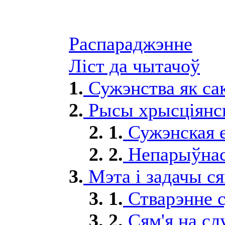
Распараджэнне
Ліст да чытачоў
1.
Сужэнства як са
2.
Рысы хрысціянск
2. 1.
Сужэнская 
2. 2.
Непарыўнас
3.
Мэта і задачы ся
3. 1.
Стварэнне с
3. 2.
Сям'я на с