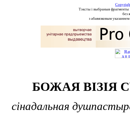
Copyrig
Тэксты і выбраныя фрагменты п
без 
з абавязковым указаннем 
БОЖАЯ ВІЗІЯ 
сінадальная душпастыр