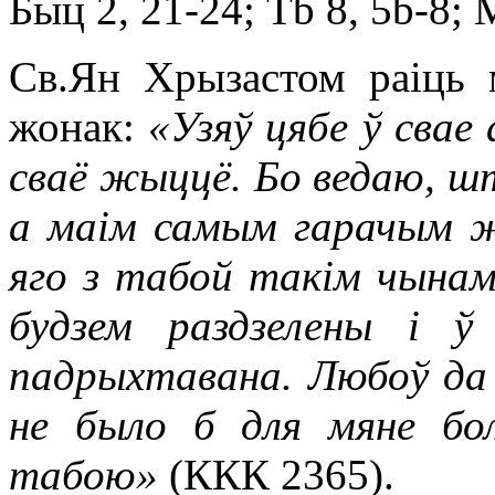
Быц 2, 21-24; Tb 8, 5b-8; 
Св.Ян Хрызастом раіць 
жонак:
«Узяў цябе ў свае
сваё жыццё. Бо ведаю, ш
а маім самым гарачым ж
яго з табой такім чынам
будзем раздзелены і 
падрыхтавана. Любоў да 
не было б для мяне бо
табою»
(ККК 2365).