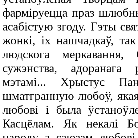
фарміруецца праз шлюбны 
асабістую згоду. Гэты свя
жонкі, іх нашчадкаў, так
людскога меркавання,
сужэнства, адоранага 
мэтамі... Хрыстус Па
шматгранную любоў, якая
любові і была ўстаноўл
Касцёлам. Як некалі Б
народу з саюзам любові 