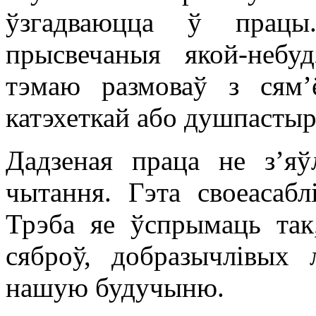
ўзгадваюцца ў працы.
прысвечаныя якой-небу
тэмаю размоваў з сям’
катэхеткай або душпастыр
Дадзеная праца не з’яў
чытання. Гэта своеасабл
Трэба яе ўспрымаць так
сяброў, добразычлівых
нашую будучыню.