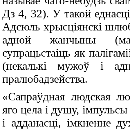
называе чаго-небудзь сваі
Дз 4, 32). У такой еднасц
Адсюль хрысціянскі шлюб
адной жанчыны (мана
супрацьстаіць як палігамі
(некалькі мужоў і ад
пралюбадзейства.
«Сапраўдная людская люб
яго цела і душу, імпульсы 
і адданасці, імкненне ду