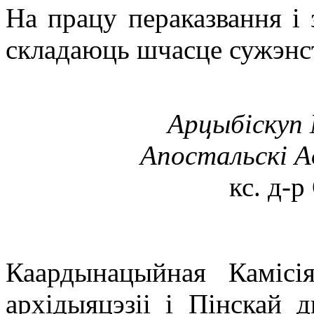
На працу пераказвання і 
складаюць шчасце сужэнств
Арцыбіскуп 
Апостальскі А
кс. д-р
Каардынацыйная Камісі
архідыяцэзіі і Пінскай 