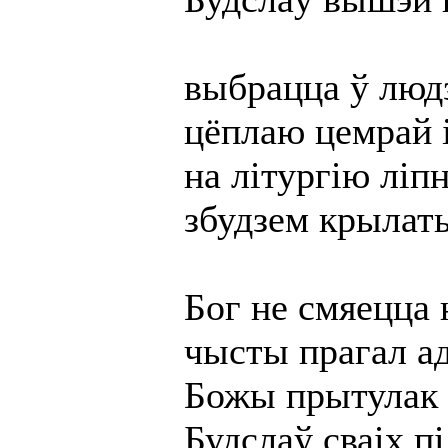
выбрацца ў людз
цёплаю цемрай 
на літургію ліп
збудзем крылат
Бог не смяецца 
чысты прагал а
Божы прытулак 
Будслаў сваіх п