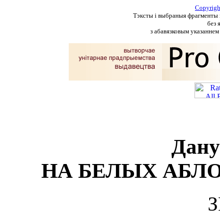
Copyrig
Тэксты і выбраныя фрагменты п
без 
з абавязковым указаннем 
Дану
НА БЕЛЫХ АБЛО