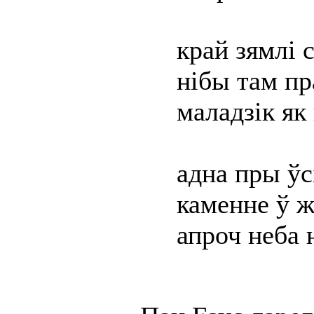
край зямлі 
нібы там пр
маладзік як
адна пры ўс
каменне ў 
апроч неба 