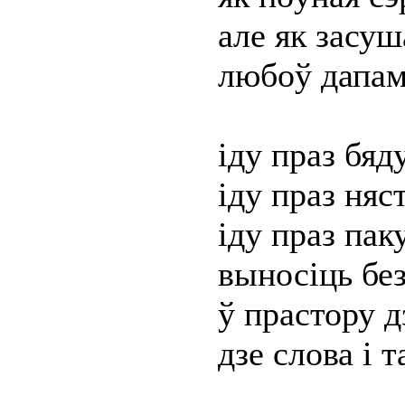
але як засуш
любоў дапам
іду праз бяд
іду праз няс
іду праз па
выносіць без
ў прастору д
дзе слова і т