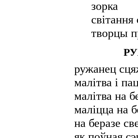
зорка
світання
творцы п
Р
ружанец сця
малітва і па
малітва на б
маліцца на б
на беразе св
як поўная с