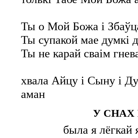
Ты о Мой Божа і Збаўц
Ты супакой мае думкі 
Ты не карай сваім гнев
хвала Айцу і Сыну і Д
аман
У СНАХ
была я лёгкай 