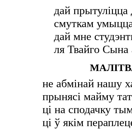
дай прытуліцца 
смуткам умыцца
дай мне студэнт
ля Твайго Сына
МАЛІТВ
не абмінай нашу х
прынясі майму та
ці на сподачку ты
ці ў якім перапле