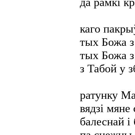
да рамкі к
каго пакрыў
тых Божа з
тых Божа 
з Табой у 
ратунку Ма
вядзі мяне
балеснай і
па сцежцы 