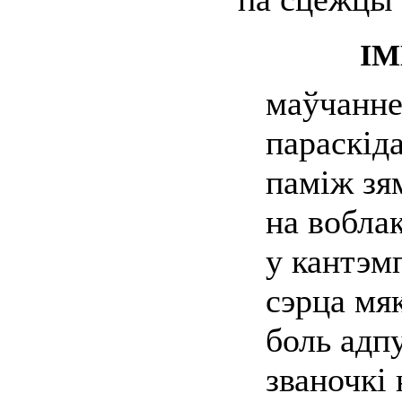
ІМ
маўчанн
параскід
паміж зя
на вобла
у кантэм
сэрца мя
боль адпу
званочкі 