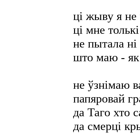
ці жыву я не
ці мне толькі
не пытала ні 
што маю - як
не ўзнімаю в
папяровай г
да Таго хто с
да смерці к