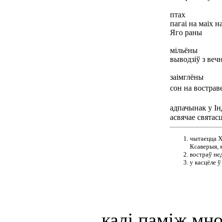
птах
пагаі на маіх н
Яго раны
мільёны
выводзіў з веч
заімглёны
сон на востра
адпачынак у Ін
асвячае святас
чытаецца Х
Ксаверыя, 
востраў не
у касцёле ў
калі паміж мн