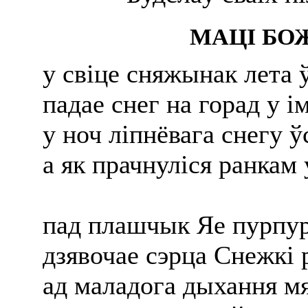
МАЦІ БО
у свіце сняжынак лета 
падае снег на горад у ім
у ноч ліпнёвага снегу ў
а як прачнуліся ранкам
пад плашчык Яе пурпур
дзявочае сэрца Снежкі 
ад маладога дыхання м