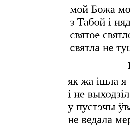
мой Божа мо
з Табой і ня
святое святл
святла не т
як жа ішла я
і не выходзі
у пустэчы ўв
не ведала ме