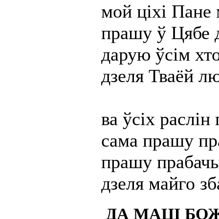
мой ціхі Пане
прашу ў Цябе 
дарую ўсім хт
дзеля Тваёй л
ва ўсіх раслін
сама прашу пр
прашу прабачы
дзеля майго з
ДА МАЦІ БО