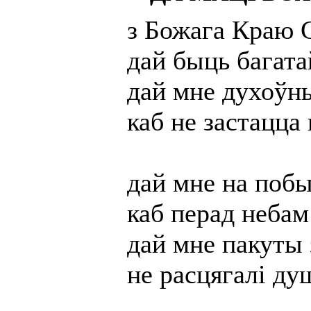
з Божага Краю 
дай быць багат
дай мне духоўн
каб не застацца
дай мне на поб
каб перад небам
дай мне пакуты 
не расцягалі ду