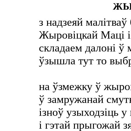
ЖЫ
з надзеяй малітваў
Жыровіцкай Маці 
складаем далоні ў 
ўзышла тут то выб
на ўзмежку ў жыро
ў замружанай сму
ізноў узыходзіць у
і гэтай прыгожай з