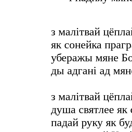
з малітвай цёпла
як сонейка прагр
уберажы мяне Бо
ды адгані ад мя
з малітвай цёпл
душа святлее як 
падай руку як бу