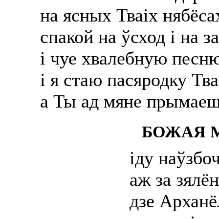
на ясных Тваіх нябёса
спакой на ўсход і на 
і чуе хвалебную песню
і я стаю пасяродку Тва
а Ты ад мяне прымаеш
БОЖАЯ 
іду наўзбо
аж за зялё
дзе Арханё