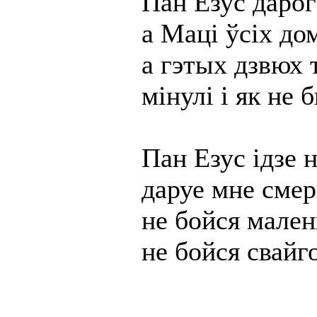
Пан Езус дарог
а Маці ўсіх до
а гэтых дзвюх 
мінулі і як не 
Пан Езус ідзе
даруе мне сме
не бойся мален
не бойся свайг