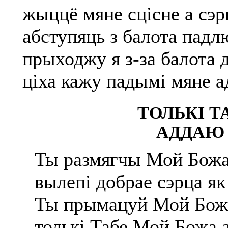
жыццё мяне сцісне а сэ
абступяць з балота падл
прыходжу я з-за балота 
ціха кажу падымі мяне а
ТОЛЬКІ Т
АДДАЮ 
Ты размягчы Мой Божа
вылепі добрае сэрца як
Ты прымацуй Мой Божа
толькі Табе Мой Божа 