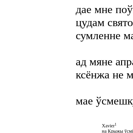
дае мне по
цудам свят
сумленне ма
ад мяне апр
ксёнжа не м
мае ўсмешк
1
Xavier
на Крыжы ўсм