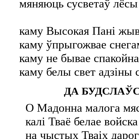
мяняюць сусветаў лёсы
каму Высокая Пані жыв
каму ўпрыгожвае снега
каму не бывае спакойна
каму белы свет адзіны 
ДА БУДСЛАЎ
О Мадонна малога мяс
калі Тваё белае войск
на чыстых Тваіх дарог