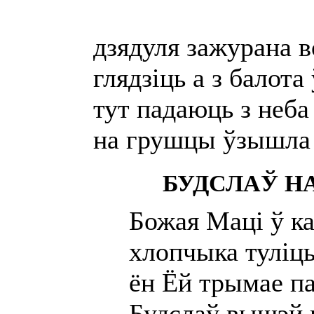
дзядуля зажурана
глядзіць а з балот
тут падаюць з неб
на грушцы ўзышла 
БУДСЛАЎ Н
Божая Маці ў к
хлопчыка туліць
ён Ёй трымае п
Будслаў вышэй 