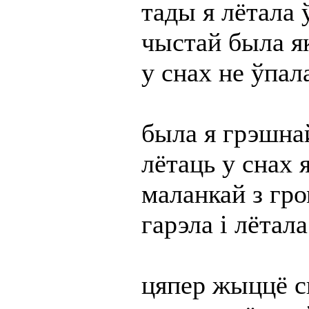
тады я лётала 
чыстай была я
у снах не ўпал
была я грэшна
лётаць у снах 
маланкай з гр
гарэла і лётала
цяпер жыццё с