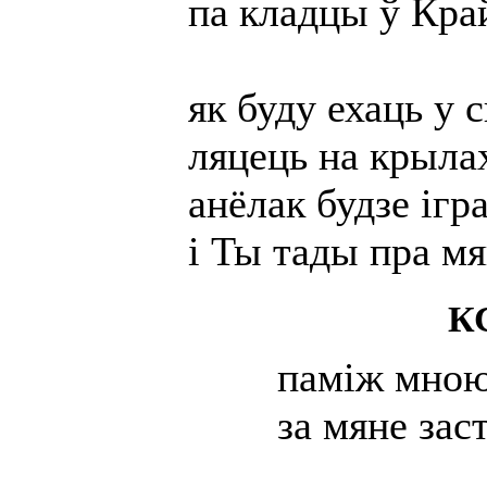
па кладцы ў Край
як буду ехаць у 
ляцець на крыла
анёлак будзе ігр
і Ты тады пра м
К
паміж мною
за мяне зас