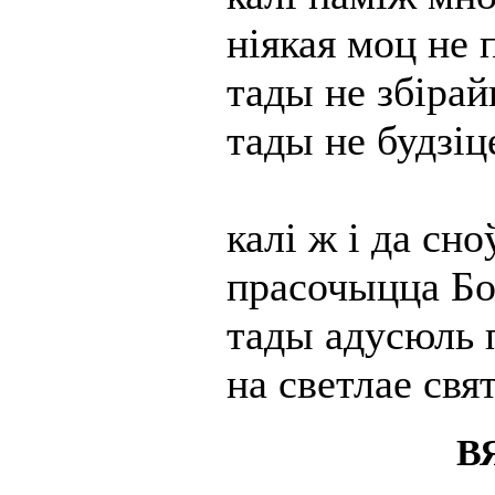
ніякая моц не 
тады не збірай
тады не будзіц
калі ж і да сн
прасочыцца Бо
тады адусюль 
на светлае свя
В