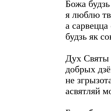
Божа будзь
я люблю тв
а сарвецца
будзь як с
Дух Святы 
добрых дзё
не згрызот
асвятляй м