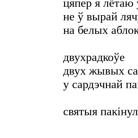
цяпер я лётаю 
не ў вырай ляч
на белых абло
двухрадкоўе
двух жывых са
у сардэчнай п
святыя пакіну