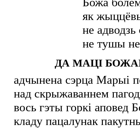
Божа болем
як жыццёвы
не адводзь 
не тушы не
ДА МАЦІ БОЖА
адчынена сэрца Марыі п
над скрыжаваннем пагод
вось гэты горкі аповед Б
кладу пацалунак пакутны