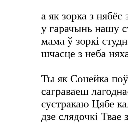
а як зорка з нябёс 
у гарачынь нашу с
мама ў зоркі студ
шчасце з неба няха
Ты як Сонейка поў
саграваеш лагодна
сустракаю Цябе ка
дзе слядочкі Твае 