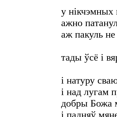
у нікчэмных 
ажно патану
аж пакуль не
тады ўсё і в
і натуру сва
і над лугам 
добры Божа м
і падняў мян